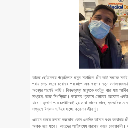
আমরা ছোটবেলায় পড়েছিলাম মানুষ সামাজিক জীব তাই সমাজে সবা
প্রায় দেড় বছরে করোনার প্রকোপে এক ধরণের নতুন সমাজব্যবস্
অন্যের পাশেই আছি। বিপদগ্রস্থ মানুষকে যতটুকু পারা যায় আর্থিক
মাধ্যমে, হচ্ছে মিথস্ক্রিয়া। করোনার প্রভাবে এভাবেই হয়তোবা এক
যাবে। মুখোশ পরে চলাটাকেই হয়তোবা তাদের কাছে স্বাভাবিক মনে
মাধ্যমে বিশ্বময় ছড়িয়ে যাচ্ছে করোনার জীবাণু।
এভাবে চলতে চলতে হয়তোবা কোন একদিন আসবে যখন করোনার জীবাণু
অবাক হয়ে যাবে। আনন্দের আতিসয্যে বারংবার করবে কোলাকুলি। গু