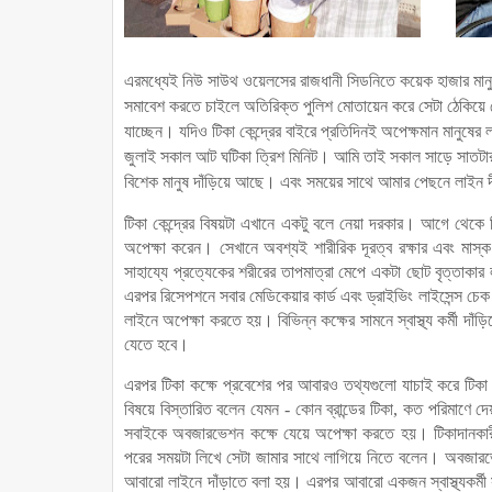
এরমধ্যেই নিউ সাউথ ওয়েলসের রাজধানী সিডনিতে কয়েক হাজার মা
সমাবেশ করতে চাইলে অতিরিক্ত পুলিশ মোতায়েন করে সেটা ঠেকিয়ে দ
যাচ্ছেন। যদিও টিকা কেন্দ্রের বাইরে প্রতিদিনই অপেক্ষমান মানুষে
জুলাই সকাল আট ঘটিকা ত্রিশ মিনিট। আমি তাই সকাল সাড়ে সাতটার
বিশেক মানুষ দাঁড়িয়ে আছে। এবং সময়ের সাথে আমার পেছনে লাইন দ
টিকা কেন্দ্রের বিষয়টা এখানে একটু বলে নেয়া দরকার। আগে থেকে নিব
অপেক্ষা করেন। সেখানে অবশ্যই শারীরিক দূরত্ব রক্ষার এবং মাস্ক পর
সাহায্যে প্রত্যেকের শরীরের তাপমাত্রা মেপে একটা ছোট বৃত্তাকা
এরপর রিসেপশনে সবার মেডিকেয়ার কার্ড এবং ড্রাইভিং লাইসেন্স চে
লাইনে অপেক্ষা করতে হয়। বিভিন্ন কক্ষের সামনে স্বাস্থ্য কর্মী দা
যেতে হবে।
এরপর টিকা কক্ষে প্রবেশের পর আবারও তথ্যগুলো যাচাই করে টিকা প্রা
বিষয়ে বিস্তারিত বলেন যেমন - কোন ব্রান্ডের টিকা, কত পরিমাণ
সবাইকে অবজারভেশন কক্ষে যেয়ে অপেক্ষা করতে হয়। টিকাদানকারী
পরের সময়টা লিখে সেটা জামার সাথে লাগিয়ে নিতে বলেন। অবজারভে
আবারো লাইনে দাঁড়াতে বলা হয়। এরপর আবারো একজন স্বাস্থ্যকর্মী