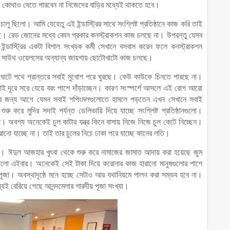
া কোথাও যেতে পারবেন না নিজেদের বাড়ির মধ্যেই থাকতে হবে।
ি চালু ছিলো। আমি যেহেতু এই ইন্ডাস্ট্রির সাথে সংশ্লিষ্ট প্রতিষ্ঠানে কাজ করি তাই
েছে। রেড জোনের মধ্যে কোন প্রকার কনস্ট্রাকশন কাজ চলছে না। উপরন্তু যেসব
ইন্ডাস্ট্রির একটা বিশাল সংখ্যক কর্মী সেখানে বসবাস করেন ফলে কনস্ট্রাকশন
ে নিউ সাউথ ওয়েলসের অন্যান্য জায়গায় ছোটোখাটো কাজ চলছে।
ঘাটে পথে প্রান্তরে সবাই মুখোশ পরে ঘুরছে। কেউ কাউকে চিনতে পারছে না।
ই দূরে সরে যেয়ে বরং পাশে দাঁড়াচ্ছেন। কারণ সংস্পর্শে আসলে এই রোগ আরো
াটের জন্য আগে যেমন সবাই শপিংমলগুলোতে হামলে পড়তেন এখন সেখানে সবাই
করে মুদির সদাই পর্যন্ত ডেলিভারি দিয়ে যাচ্ছে সংশ্লিষ্ট প্রতিষ্ঠানগুলো।
 অবশ্য অনেকেই চুল কাটার যন্ত্র কিনে বাসায় নিজে নিজে চুল কেটে নিচ্ছেন।
নো যাচ্ছে না। তাই তার চুলের নিচে ঢাকা পরে যাচ্ছে কানের লতি।
। ঈদুল আজহার খুৎবা থেকে শুরু করে নামাজের জামাত আদায় করা হয়েছে জুম
 ছিলো এইবার। অনেকেই সেই টাকা দিয়ে করোনার কাজ হারানো মানুষগুলোর পাশে
পূজা। অবস্থাদৃষ্ঠে মনে হচ্ছে সেটাও আর যথানিয়মে পালন করা সম্ভব হবে না।
যেই বেরিয়ে গেছে আনন্দমেলার শারদীয় পূজা সংখ্যা।