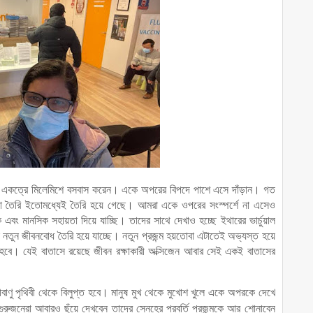
ই একত্রে মিলেমিশে বসবাস করেন। একে অপরের বিপদে পাশে এসে দাঁড়ান। গত
থা তৈরি ইতোমধ্যেই তৈরি হয়ে গেছে। আমরা একে ওপরের সংস্পর্শে না এসেও
 এবং মানসিক সহায়তা দিয়ে যাচ্ছি। তাদের সাথে দেখাও হচ্ছে ইথারের ভার্চুয়াল
টা নতুন জীবনবোধ তৈরি হয়ে যাচ্ছে। নতুন প্রজন্ম হয়তোবা এটাতেই অভ্যস্ত হয়ে
হবে। যেই বাতাসে রয়েছে জীবন রক্ষাকারী অক্সিজেন আবার সেই একই বাতাসের
 পৃথিবী থেকে বিলুপ্ত হবে। মানুষ মুখ থেকে মুখোশ খুলে একে অপরকে দেখে
রুজনেরা আবারও ছুঁয়ে দেখবেন তাদের স্নেহের পরবর্তি প্রজন্মকে আর শোনাবেন